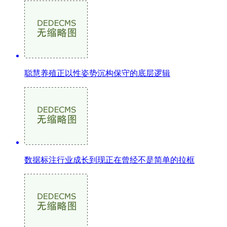
聪慧养殖正以性姿势沉构保守的底层逻辑
数据标注行业成长到现正在曾经不是简单的拉框