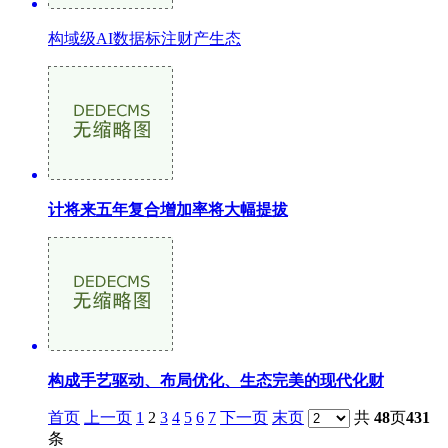
构域级AI数据标注财产生态
计将来五年复合增加率将大幅提拔
构成手艺驱动、布局优化、生态完美的现代化财
首页
上一页
1
2
3
4
5
6
7
下一页
末页
共
48
页
431
条