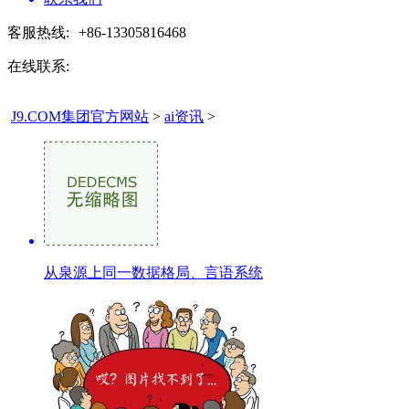
客服热线:
+86-13305816468
在线联系:
J9.COM集团官方网站
>
ai资讯
>
从泉源上同一数据格局、言语系统