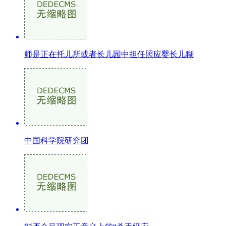
师是正在托儿所或者长儿园中担任照应婴长儿糊
中国科学院研究团