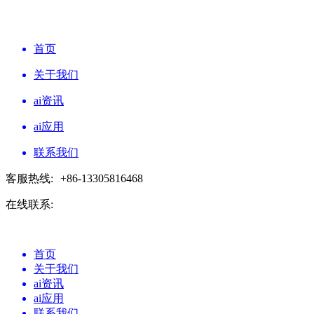
首页
关于我们
ai资讯
ai应用
联系我们
客服热线:
+86-13305816468
在线联系:
首页
关于我们
ai资讯
ai应用
联系我们