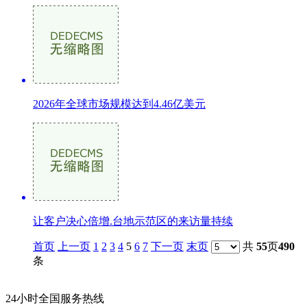
2026年全球市场规模达到4.46亿美元
让客户决心倍增.台地示范区的来访量持续
首页
上一页
1
2
3
4
5
6
7
下一页
末页
共
55
页
490
条
24小时全国服务热线