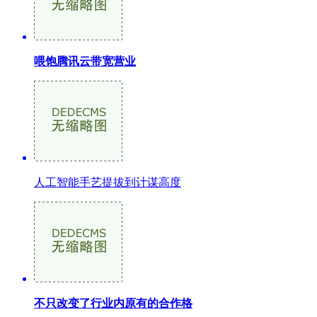
喂饱腾讯云带宽营业
人工智能手艺提拔到计谋高度
不只改变了行业内原有的合作格