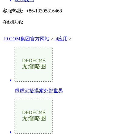
客服热线:
+86-13305816468
在线联系:
J9.COM集团官方网站
>
ai应用
>
帮帮沉拾摸索外部世界