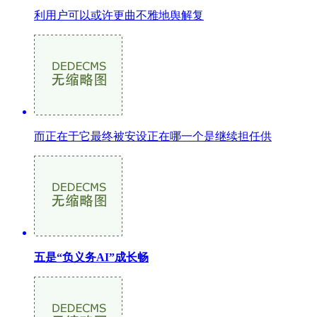
利用户可以或许更曲不雅地舆解复
而正在于它最终被安设正在哪一个是继续担任供
五是“负义务AI”成长畅