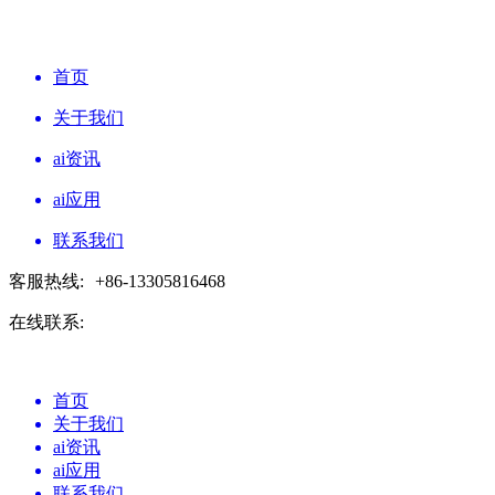
首页
关于我们
ai资讯
ai应用
联系我们
客服热线:
+86-13305816468
在线联系:
首页
关于我们
ai资讯
ai应用
联系我们