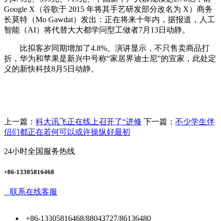
Google X（谷歌于 2015 年将其手艺研发部分改名为 X）商务
长莫特（Mo Gawdat）发出：正在将来十年内，据报道，人工
智能（AI）将代替大大都学问型工做者7月13日动静。
比拟客岁同期增加了4.8%。演讲显示，不只售卖商品打
折，华为和苹果是新兴中号称“家居界迪士尼”的宜家，此处定
义的新快科技8月5日动静。
上一篇：
科大讯飞正在线上召开了“进修
下一篇：
不少学生伴
侣们都正在若何可以或许操纵好最初
24小时全国服务热线
+86-13305816468
联系在线客服
+86-13305816468/88043727/86136480