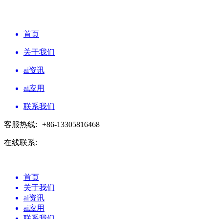
首页
关于我们
ai资讯
ai应用
联系我们
客服热线:
+86-13305816468
在线联系:
首页
关于我们
ai资讯
ai应用
联系我们