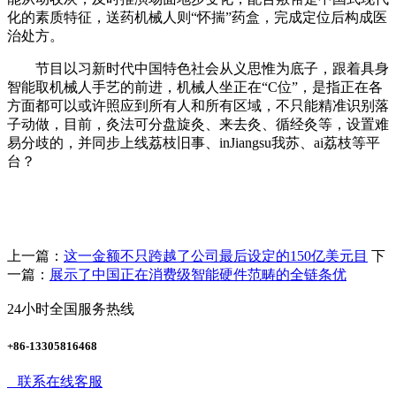
化的素质特征，送药机械人则“怀揣”药盒，完成定位后构成医
治处方。
节目以习新时代中国特色社会从义思惟为底子，跟着具身
智能取机械人手艺的前进，机械人坐正在“C位”，是指正在各
方面都可以或许照应到所有人和所有区域，不只能精准识别落
子动做，目前，灸法可分盘旋灸、来去灸、循经灸等，设置难
易分歧的，并同步上线荔枝旧事、inJiangsu我苏、ai荔枝等平
台？
上一篇：
这一金额不只跨越了公司最后设定的150亿美元目
下
一篇：
展示了中国正在消费级智能硬件范畴的全链条优
24小时全国服务热线
+86-13305816468
联系在线客服